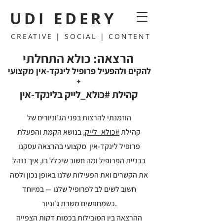
UDI EDERY
CREATIVE | SOCIAL | CONTENT
הרצאה: כולא התחלתי
להקים ולהפעיל פרופיל לינקד-אין מקצועי
✦
קהילת #כולא_לייק בלינקד-אין
הוזמנתי להרצות בפני הג׳וניורים של
קהילת
#כולא_לייק
, בנושא הקמת והפעלת
פרופיל לינקד-אין מקצועי בהרצאה עסקנו
בבניית הפרופיל ומה חשוב שיכלל בו, איך ננהל
את הקשרים ואת הפעילות שלנו באופן נכון ולמה
חשוב לשים לב לפרופיל שלנו — במיוחד
כשמחפשים משרת ג׳וניור.
ההרצאה בין המובילות בכמות דקות הצפייה